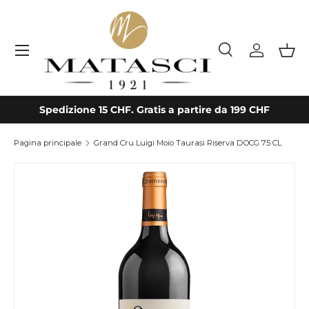
Passa ai contenuti
Menu
Cerca
Accedi
Cest
Cerca
Tipo prodotto
Tutto
Spedizione 15 CHF. Gratis a partire da 199 CHF
Pagina principale
Grand Cru Luigi Moio Taurasi Riserva DOCG 75 CL