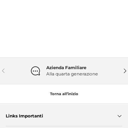
Azienda Familiare
Indietro
Ava
Alla quarta generazione
Torna all’inizio
Links Importanti