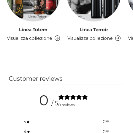
Linea Totem
Linea Terroir
Visualizza collezione
Visualizza collezione
Vi
Customer reviews
0
/ 5
0 reviews
5
0
%
4
0
%