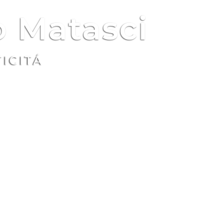
 Matasci
TICITÁ