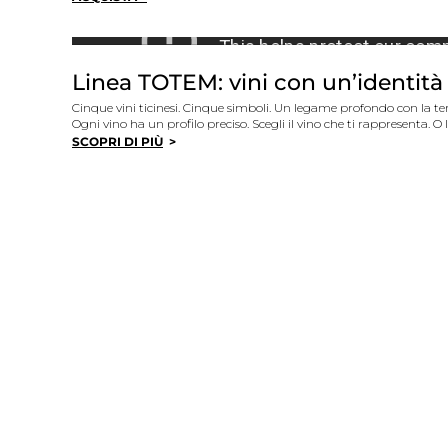
Linea TOTEM: vini con un’identit
Cinque vini ticinesi. Cinque simboli. Un legame profondo con la ter
Ogni vino ha un profilo preciso. Scegli il vino che ti rappresenta. O la
SCOPRI DI PIÙ
>