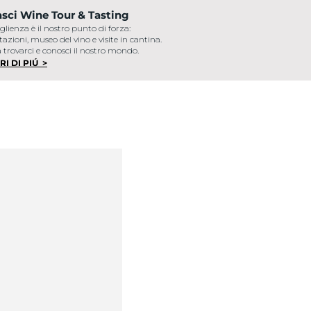
Matasci Arte
sci Wine Tour & Tasting
Da oltre cinquant’an
glienza è il nostro punto di forza:
vita a una collezione
azioni, museo del vino e visite in cantina.
a trovarci e conosci il nostro mondo.
SCOPRI DI PIÚ
>
RI DI PIÚ
>