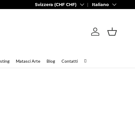
Paese/Regione
Lingua
Svizzera (CHF CHF)
Italiano
Accedi
Cestino
sting
Matasci Arte
Blog
Contatti