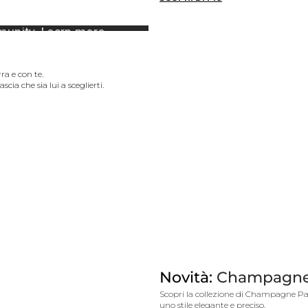
à
.
ra e con te
scia che sia lui a sceglierti.
Novità:
Champagne
Scopri la collezione di Champagne Pal
uno stile elegante e preciso.