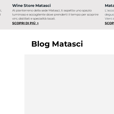
Wine Store Matasci
Mata
i,
Al pianterreno della sede Matasci, ti aspetta uno spazio
L'acco
l
luminoso e accogliente dove prenderti il tempo per scoprire
degust
vini, distillati e specialità locali.
Vieni 
SCOPRI DI PIÚ >
SCOP
Blog Matasci