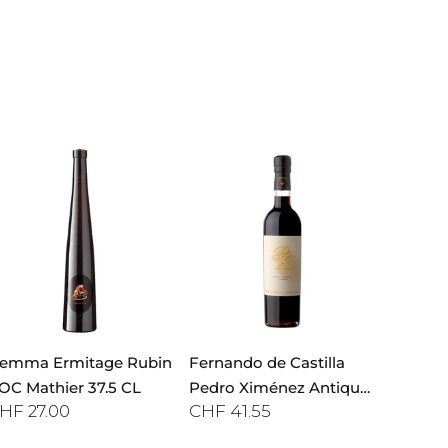
emma Ermitage Rubin
Fernando de Castilla
OC Mathier 37.5 CL
Pedro Ximénez Antique
HF 27.00
CHF 41.55
Sherry 50 CL