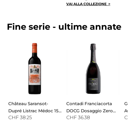
VAI ALLA COLLEZIONE >
Fine serie - ultime annate
Château Saransot-
Contadi Franciacorta
G
Dupré Listrac Médoc 150
DOCG Dosaggio Zero
A
CHF 38.25
CHF 36.38
C
CL
Pinonero Riserva 75 CL