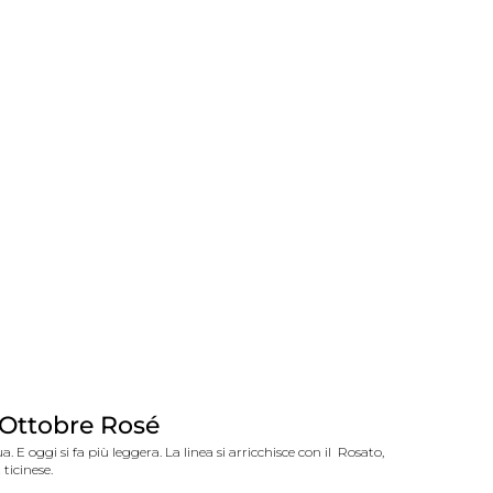
'Ottobre Rosé
a. E oggi si fa più leggera.
La linea si arricchisce con il Rosato,
ticinese.