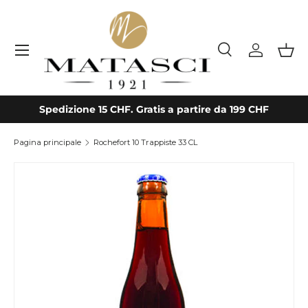
Passa ai contenuti
Menu
Cerca
Accedi
Cest
Cerca
Tipo prodotto
Tutto
Spedizione 15 CHF. Gratis a partire da 199 CHF
Pagina principale
Rochefort 10 Trappiste 33 CL