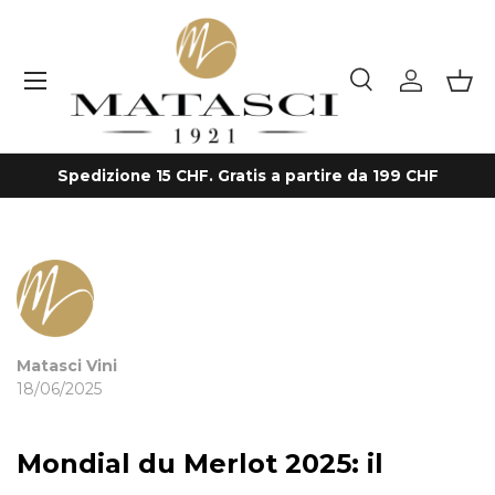
Passa ai contenuti
Menu
Cerca
Accedi
Cest
Cerca
Tipo prodotto
Tutto
Spedizione 15 CHF. Gratis a partire da 199 CHF
Matasci Vini
18/06/2025
Mondial du Merlot 2025: il